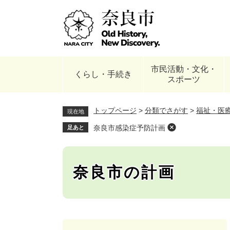
ペ
ー
ジ
の
先
頭
市民活動・文化・
で
くらし・手続き
スポーツ
す
。
トップページ
>
分類でさがす
>
福祉・医
現在地
奈良市感染症予防計画
足あと
奈良市の計画