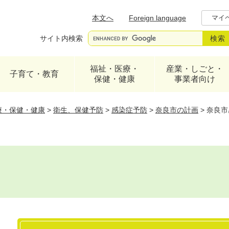
メニューを飛ばして本文へ
本文へ
Foreign language
マイ
サイト内検索
福祉・医療・
産業・しごと・
子育て・教育
保健・健康
事業者向け
療・保健・健康
>
衛生、保健予防
>
感染症予防
>
奈良市の計画
>
奈良市
本