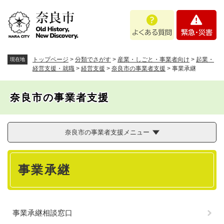
ペ
メニューを飛ばして本文へ
よ
緊
ー
く
急
ジ
あ
・
の
る
災
先
質
害
頭
トップページ
>
分類でさがす
>
産業・しごと・事業者向け
>
起業・
現在地
問
で
経営支援・就職
>
経営支援
>
奈良市の事業者支援
>
事業承継
す
。
奈良市の事業者支援
奈良市の事業者支援メニュー
本
事業承継
文
事業承継相談窓口