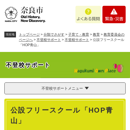
ペ
メニューを飛ばして本文へ
よ
緊
ー
く
急
ジ
あ
・
の
る
災
先
質
害
頭
トップページ
>
分類でさがす
>
子育て・教育
>
教育
>
教育委員会の
現在地
問
で
ページへ
>
不登校サポート
>
不登校サポート
>
公設フリースクール
「HOP青山」
す
。
不登校サポート
不登校サポートメニュー
本
公設フリースクール「HOP青
文
山」