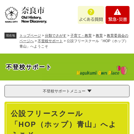
ペ
メニューを飛ばして本文へ
よ
緊
ー
く
急
ジ
あ
・
の
る
災
先
質
害
頭
トップページ
>
分類でさがす
>
子育て・教育
>
教育
>
教育委員会の
現在地
問
で
ページへ
>
不登校サポート
>
公設フリースクール「HOP（ホップ）
青山」へようこそ
す
。
不登校サポート
不登校サポートメニュー
本
公設フリースクール
文
「HOP（ホップ）青山」へよ