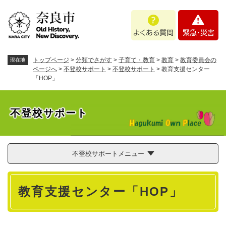
ペ
メニューを飛ばして本文へ
よ
緊
ー
く
急
ジ
あ
・
の
る
災
先
質
害
頭
トップページ
>
分類でさがす
>
子育て・教育
>
教育
>
教育委員会の
現在地
問
で
ページへ
>
不登校サポート
>
不登校サポート
>
教育支援センター
「HOP」
す
。
不登校サポート
不登校サポートメニュー
本
教育支援センター「HOP」
文