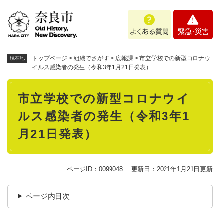
ペ
メニューを飛ばして本文へ
よ
緊
ー
く
急
ジ
あ
・
の
る
災
先
質
害
頭
トップページ
>
組織でさがす
>
広報課
>
市立学校での新型コロナウ
現在地
問
で
イルス感染者の発生（令和3年1月21日発表）
す
本
。
市立学校での新型コロナウイ
文
ルス感染者の発生（令和3年1
月21日発表）
ページID：0099048
更新日：2021年1月21日更新
ページ内目次