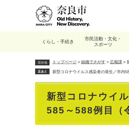
ペ
ー
ジ
の
先
頭
市民活動・文化・
で
くらし・手続き
スポーツ
す
。
トップページ
>
組織でさがす
>
広報課
>
現在地
新型コロナウイルス感染者の発生／市内585
足あと
本
新型コロナウイル
文
585～588例目