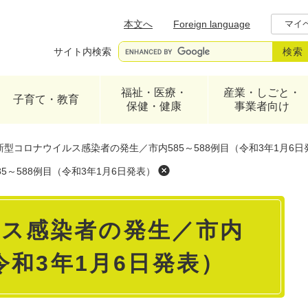
メニューを飛ばして本文へ
本文へ
Foreign language
マイ
サイト内検索
福祉・医療・
産業・しごと・
子育て・教育
保健・健康
事業者向け
新型コロナウイルス感染者の発生／市内585～588例目（令和3年1月6日
～588例目（令和3年1月6日発表）
ス感染者の発生／市内
（令和3年1月6日発表）