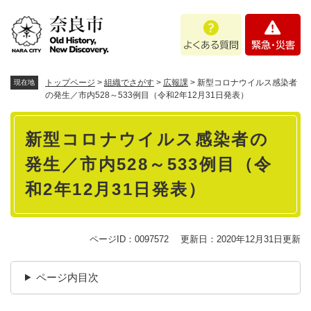
ペ
メニューを飛ばして本文へ
よ
緊
ー
く
急
ジ
あ
・
の
る
災
先
質
害
頭
トップページ
>
組織でさがす
>
広報課
>
新型コロナウイルス感染者
現在地
問
で
の発生／市内528～533例目（令和2年12月31日発表）
す
本
。
新型コロナウイルス感染者の
文
発生／市内528～533例目（令
和2年12月31日発表）
ページID：0097572
更新日：2020年12月31日更新
ページ内目次