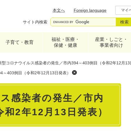
メニューを飛ばして本文へ
本文へ
Foreign language
マイ
サイト内検索
福祉・医療・
産業・しごと・
子育て・教育
保健・健康
事業者向け
新型コロナウイルス感染者の発生／市内394～403例目（令和2年12月1
～403例目（令和2年12月13日発表）
ス感染者の発生／市内
令和2年12月13日発表）