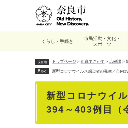
ペ
ー
ジ
の
先
頭
市民活動・文化・
で
くらし・手続き
スポーツ
す
。
トップページ
>
組織でさがす
>
広報課
>
現在地
新型コロナウイルス感染者の発生／市内394
足あと
本
新型コロナウイル
文
394～403例目（