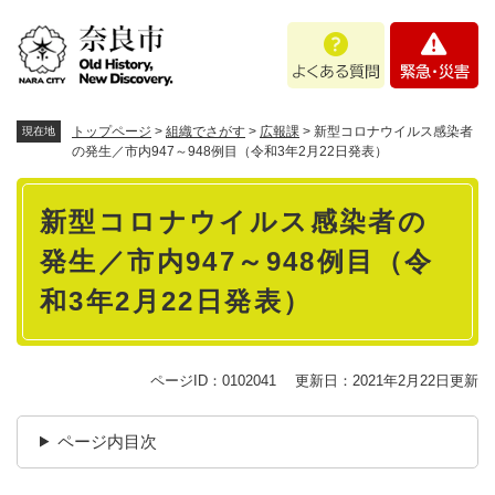
ペ
メニューを飛ばして本文へ
よ
緊
ー
く
急
ジ
あ
・
の
る
災
先
質
害
頭
トップページ
>
組織でさがす
>
広報課
>
新型コロナウイルス感染者
現在地
問
で
の発生／市内947～948例目（令和3年2月22日発表）
す
本
。
新型コロナウイルス感染者の
文
発生／市内947～948例目（令
和3年2月22日発表）
ページID：0102041
更新日：2021年2月22日更新
ページ内目次