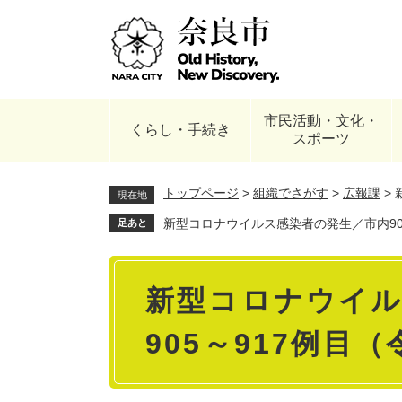
ペ
ー
ジ
の
先
頭
市民活動・文化・
で
くらし・手続き
スポーツ
す
。
トップページ
>
組織でさがす
>
広報課
>
現在地
新型コロナウイルス感染者の発生／市内905
足あと
本
新型コロナウイル
文
905～917例目