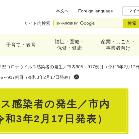
メニューを飛ばして本文へ
本文へ
Foreign language
マイ
サイト内検索
福祉・医療・
産業・しごと・
子育て・教育
保健・健康
事業者向け
新型コロナウイルス感染者の発生／市内905～917例目（令和3年2月17
～917例目（令和3年2月17日発表）
ス感染者の発生／市内
（令和3年2月17日発表）