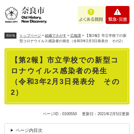
ペ
メニューを飛ばして本文へ
よ
緊
ー
く
急
ジ
あ
・
の
る
災
先
質
害
頭
トップページ
>
組織でさがす
>
広報課
>
【第2報】市立学校での新
現在地
問
で
型コロナウイルス感染者の発生（令和3年2月3日発表分 その2）
す
本
。
【第2報】市立学校での新型コ
文
ロナウイルス感染者の発生
（令和3年2月3日発表分 その
2）
ページID：0100550
更新日：2021年2月5日更新
ページ内目次