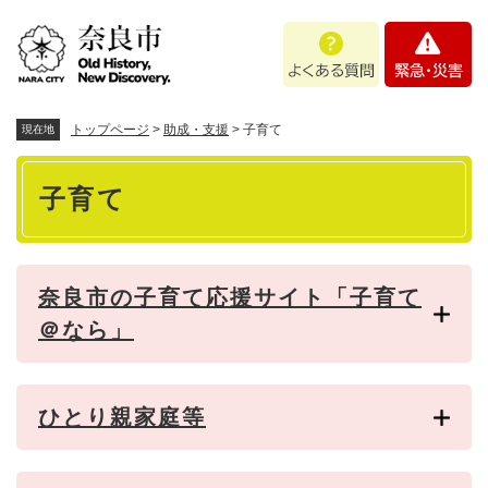
ペ
メニューを飛ばして本文へ
よ
緊
ー
く
急
ジ
あ
・
の
る
災
先
質
害
頭
トップページ
>
助成・支援
>
子育て
現在地
問
で
本
す
子育て
。
文
奈良市の子育て応援サイト「子育て
＠なら」
ひとり親家庭等