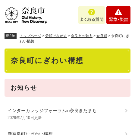
ペ
メニューを飛ばして本文へ
よ
緊
ー
く
急
ジ
あ
・
の
る
災
先
質
害
頭
トップページ
>
分類でさがす
>
奈良市の魅力
>
奈良町
>
奈良町にぎ
現在地
問
で
わい構想
す
本
。
奈良町にぎわい構想
文
お知らせ
インターカレッジフォーラムin奈良きたまち
2026年7月10日更新
新奈良町にぎわい構想