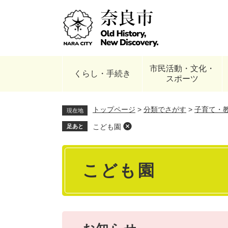
ペ
ー
ジ
の
先
頭
市民活動・文化・
で
くらし・手続き
スポーツ
す
。
トップページ
>
分類でさがす
>
子育て・
現在地
こども園
足あと
本
こども園
文