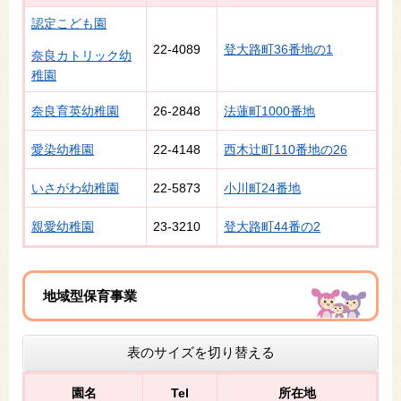
認定こども園
22-4089
登大路町36番地の1
奈良カトリック幼
稚園
奈良育英幼稚園
26-2848
法蓮町1000番地
愛染幼稚園
22-4148
西木辻町110番地の26
いさがわ幼稚園
22-5873
小川町24番地
親愛幼稚園
23‐3210
登大路町44番の2
地域型保育事業
表のサイズを切り替える
園名
Tel
所在地