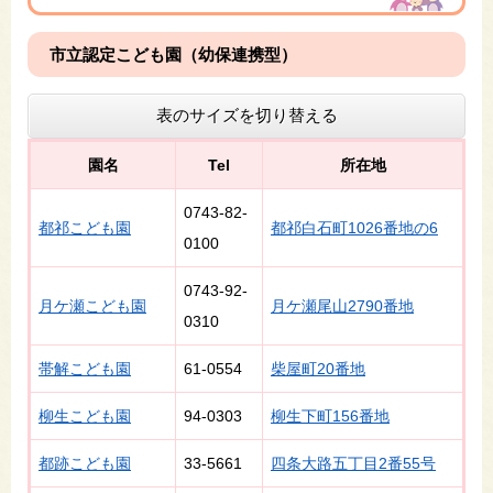
市立認定こども園（幼保連携型）
表のサイズを切り替える
園名
Tel
所在地
0743-82-
都祁こども園
都祁白石町1026番地の6
0100
0743-92-
月ケ瀬こども園
月ケ瀬尾山2790番地
0310
帯解こども園
61-0554
柴屋町20番地
柳生こども園
94-0303
柳生下町156番地
都跡こども園
33-5661
四条大路五丁目2番55号