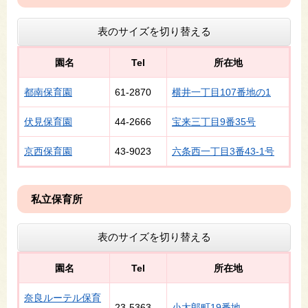
表のサイズを切り替える
園名
Tel
所在地
都南保育園
61-2870
横井一丁目107番地の1
伏見保育園
44-2666
宝来三丁目9番35号
京西保育園
43-9023
六条西一丁目3番43-1号
私立保育所
表のサイズを切り替える
園名
Tel
所在地
奈良ルーテル保育
23-5363
小太郎町19番地