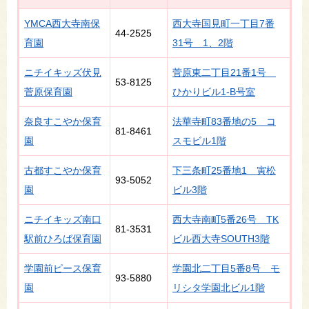
YMCA西大寺南保
西大寺国見町一丁目7番
44-2525
育園
31号 1、2階
ニチイキッズ伏見
菅原東二丁目21番1号
53-8125
菅原保育園
ひかりビル1-B号室
奈良すこやか保育
法華寺町83番地の5 コ
81-8461
園
スモビル1階
古都すこやか保育
下三条町25番地1 寅松
93-5052
園
ビル3階
ニチイキッズ南口
西大寺南町5番26号 TK
81-3531
駅前ひろば保育園
ビル西大寺SOUTH3階
学園前ピース保育
学園北二丁目5番8号 モ
93-5880
園
リシタ学園北ビル1階