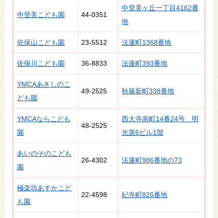
中登美ヶ丘一丁目4162番
中登美こども園
44-0351
地
佐保山こども園
23-5512
法蓮町1368番地
佐保川こども園
36-8833
法蓮町393番地
YMCAあきしのこ
49-2525
秋篠新町338番地
ども園
YMCAならこども
西大寺南町14番24号 明
48‐2525
園
光第6ビル1階
あいのそのこども
26-4302
法蓮町986番地の73
園
極楽坊あすかこど
22-4598
紀寺町826番地
も園