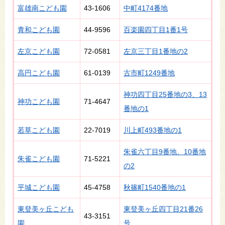
富雄南こども園
43-1606
中町4174番地
青和こども園
44-9596
百楽園四丁目1番1号
左京こども園
72-0581
左京三丁目1番地の2
高円こども園
61-0139
古市町1249番地
神功四丁目25番地の3、13
神功こども園
71-4647
番地の1
若草こども園
22-7019
川上町493番地の1
朱雀六丁目9番地、10番地
朱雀こども園
71-5221
の2
平城こども園
45-4758
秋篠町1540番地の1
東登美ヶ丘こども
東登美ヶ丘四丁目21番26
43-3151
園
号