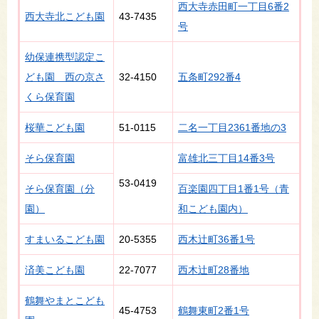
西大寺赤田町一丁目6番2
西大寺北こども園
43‐7435
号
幼保連携型認定こ
ども園 西の京さ
32‐4150
五条町292番4
くら保育園
桜華こども園
51-0115
二名一丁目2361番地の3
そら保育園
富雄北三丁目14番3号
53-0419
そら保育園（分
百楽園四丁目1番1号（青
園）
和こども園内）
すまいるこども園
20-5355
西木辻町36番1号
済美こども園
22-7077
西木辻町28番地
鶴舞やまとこども
45-4753
鶴舞東町2番1号