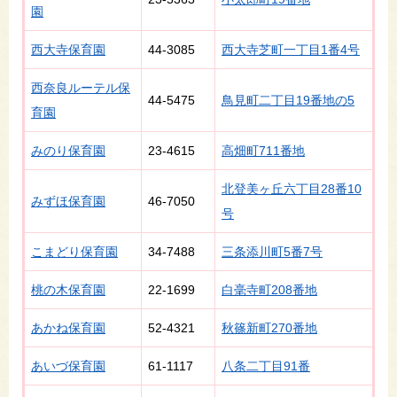
園
西大寺保育園
44-3085
西大寺芝町一丁目1番4号
西奈良ルーテル保
44-5475
鳥見町二丁目19番地の5
育園
みのり保育園
23-4615
高畑町711番地
北登美ヶ丘六丁目28番10
みずほ保育園
46-7050
号
こまどり保育園
34-7488
三条添川町5番7号
桃の木保育園
22-1699
白毫寺町208番地
あかね保育園
52-4321
秋篠新町270番地
あいづ保育園
61-1117
八条二丁目91番