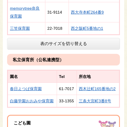
memorytree奈良
31-9114
西大寺本町264番9
保育園
三笠保育園
22-7018
西之阪町5番地の1
表のサイズを切り替える
私立保育所（公私連携型）
園名
Tel
所在地
春日よつば保育園
61-7017
西木辻町165番地の2
白藤学園おおみや保育園
33-1355
三条大宮町3番8号
こども園