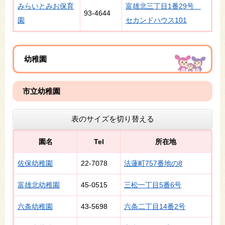
みらいとみお保育
富雄北三丁目1番29号
93-4644
園
セカンドハウス101
幼稚園
市立幼稚園
表のサイズを切り替える
園名
Tel
所在地
佐保幼稚園
22-7078
法蓮町757番地の8
富雄北幼稚園
45-0515
三松一丁目5番6号
六条幼稚園
43-5698
六条二丁目14番2号