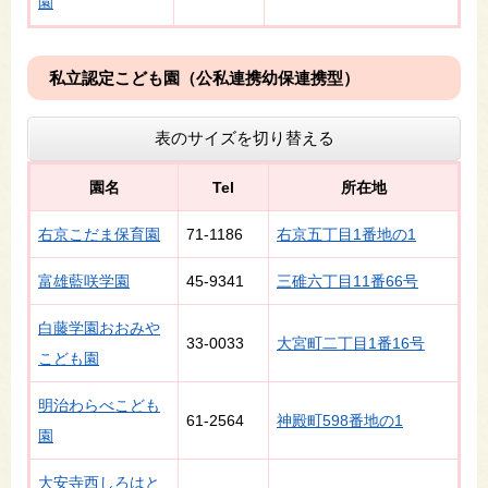
園
私立認定こども園（公私連携幼保連携型）
表のサイズを切り替える
園名
Tel
所在地
右京こだま保育園
71-1186
右京五丁目1番地の1
富雄藍咲学園
45-9341
三碓六丁目11番66号
白藤学園おおみや
33-0033
大宮町二丁目1番16号
こども園
明治わらべこども
61-2564
神殿町598番地の1
園
大安寺西しろはと