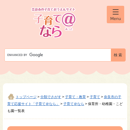
ペ
メ
ー
ニ
ジ
ュ
メ
の
ー
ニ
先
を
ュ
ー
頭
飛
で
ば
す
し
G
。
て
o
本
o
文
g
へ
l
e
カ
ス
タ
トップページ
>
分類でさがす
>
子育て・教育
>
子育て
>
奈良市の子
ム
育て応援サイト「子育て＠なら」
>
子育て＠なら
>
保育所・幼稚園・こど
検
も園一覧表
索
本