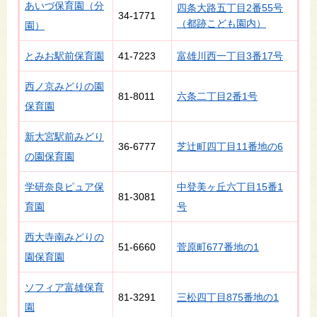
あいづ保育園（分
四条大路五丁目2番55号
34-1771
（都跡こども園内）
園）
とみお駅前保育園
41-7223
富雄川西一丁目3番17号
西ノ京みどりの園
81-8011
六条二丁目2番1号
保育園
新大宮駅前みどり
36-6777
芝辻町四丁目11番地の6
の園保育園
学研奈良ピュア保
中登美ヶ丘六丁目15番1
81-3081
育園
号
西大寺南みどりの
51-6660
菅原町677番地の1
園保育園
ソフィア富雄保育
81-3291
三松四丁目875番地の1
園