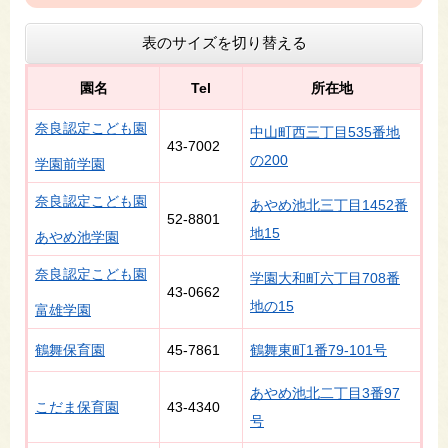
表のサイズを切り替える
園名
Tel
所在地
奈良認定こども園
中山町西三丁目535番地
43-7002
の200
学園前学園
奈良認定こども園
あやめ池北三丁目1452番
52-8801
地15
あやめ池学園
奈良認定こども園
学園大和町六丁目708番
43-0662
地の15
富雄学園
鶴舞保育園
45-7861
鶴舞東町1番79-101号
あやめ池北二丁目3番97
こだま保育園
43-4340
号