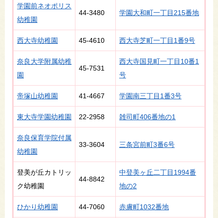
学園前ネオポリス
44-3480
学園大和町一丁目215番地
幼稚園
西大寺幼稚園
45-4610
西大寺芝町一丁目1番9号
奈良大学附属幼稚
西大寺国見町一丁目10番1
45-7531
園
号
帝塚山幼稚園
41-4667
学園南三丁目1番3号
東大寺学園幼稚園
22-2958
雑司町406番地の1
奈良保育学院付属
33-3604
三条宮前町3番6号
幼稚園
登美が丘カトリッ
中登美ヶ丘二丁目1994番
44-8842
ク幼稚園
地の2
ひかり幼稚園
44-7060
赤膚町1032番地