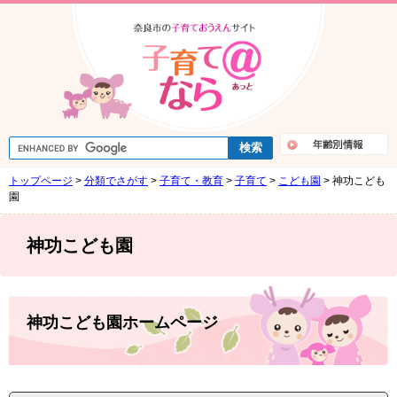
ペ
メ
ー
ニ
ジ
ュ
の
ー
先
を
頭
飛
で
ば
す
し
G
。
て
o
o
本
トップページ
>
分類でさがす
>
子育て・教育
>
子育て
>
こども園
>
神功こども
g
文
l
園
e
へ
カ
ス
神功こども園
タ
ム
検
索
本
文
神功こども園ホームページ