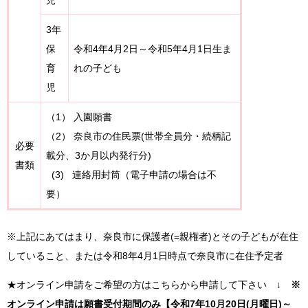
児
3年
保
令和4年4月2日～令和5年4月1日生ま
育
れの子ども
児
（1） 入園願書
（2） 奈良市の住民票(世帯全員分・続柄記
必要
載分、3か月以内発行分)
書類
(3) 連絡用封筒（電子申請の場合は不
要）
※上記にあてはまり、奈良市に保護者(=親権者)とその子どもが在住
していること、または令和8年4月1日時点で奈良市に在住予定者
★オンライン申請をご希望の方はこちらから申請して下さい ↓
※
オンライン申請は願書受付期間のみ【令和7年10月20日(月曜日)～