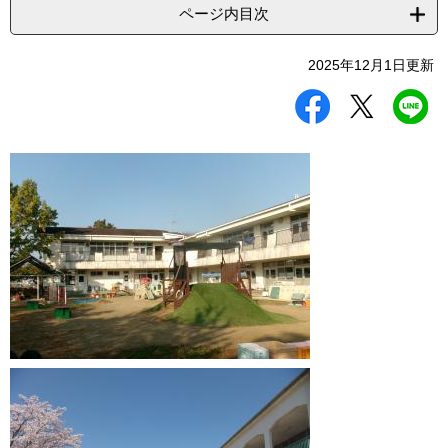
ページ内目次
2025年12月1日更新
シ
ツ
L
ェ
イ
I
ア
ー
N
す
ト
E
る
す
で
る
送
る