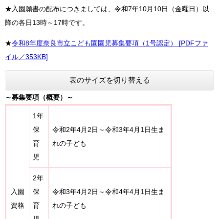
★入園願書の配布につきましては、令和7年10月10日（金曜日）以
降の各日13時～17時です。
★
令和8年度奈良市立こども園園児募集要項（1号認定） [PDFファ
イル／353KB]
表のサイズを切り替える
～募集要項（概要）～
1年
保
令和2年4月2日～令和3年4月1日生ま
育
れの子ども
児
2年
入園
保
令和3年4月2日～令和4年4月1日生ま
資格
育
れの子ども