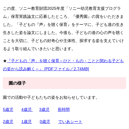
この度、ソニー教育財団2025年度「ソニー幼児教育支援プログラ
ム」保育実践論文に応募したところ、『優秀園』の賞をいただきま
した。「子どもの『声』を聴く保育』をテーマに、子ども達の生き
生きした姿を論文にしました。今後も、子どもの達の心の声を聴く
ことを大切に、子どもの好奇心や主体性、探求する姿を支えていけ
るよう取り組んでいきたいと思います。
★
『子どもの「声」を聴く保育～ひと・もの・ことと関わる子ども
の姿から読み解く～』 [PDFファイル／2.74MB]
園の様子
園での活動や子どもたちの姿をお知らせしています。
5歳児
4歳児
3歳児
長時間
2歳児
1歳児
0歳児
でいあシート