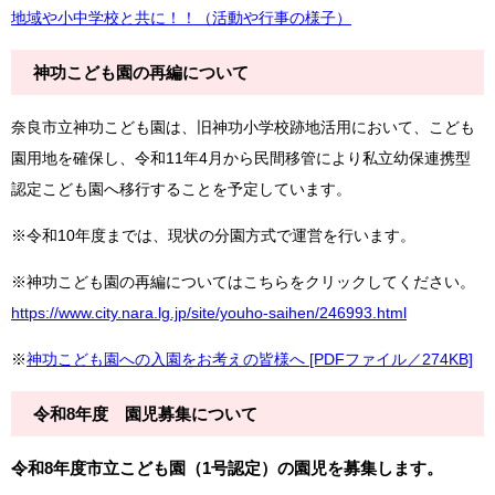
地域や小中学校と共に！！（活動や行事の様子）
神功こども園の再編について
奈良市立神功こども園は、旧神功小学校跡地活用において、こども
園用地を確保し、令和11年4月から民間移管により私立幼保連携型
認定こども園へ移行することを予定しています。
※令和10年度までは、現状の分園方式で運営を行います。
※神功こども園の再編についてはこちらをクリックしてください。
https://www.city.nara.lg.jp/site/youho-saihen/246993.html
※
神功こども園への入園をお考えの皆様へ [PDFファイル／274KB]
令和8年度 園児募集について
令和8年度市立こども園（1号認定）の園児を募集します。