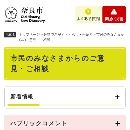
ペ
メニューを飛ばして本文へ
よ
緊
ー
く
急
ジ
あ
・
の
る
災
先
質
害
頭
トップページ
>
分類でさがす
>
くらし・手続き
>
市民のみなさまか
現在地
問
で
らのご意見・ご相談
す
本
。
市民のみなさまからのご意
文
見・ご相談
新着情報
パブリックコメント