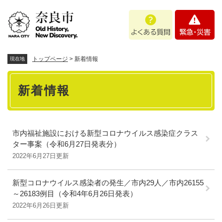
ペ
メニューを飛ばして本文へ
よ
緊
ー
く
急
ジ
あ
・
の
る
災
先
質
害
頭
トップページ
>
新着情報
現在地
問
で
本
す
新着情報
。
文
市内福祉施設における新型コロナウイルス感染症クラス
ター事案（令和6月27日発表分）
2022年6月27日更新
新型コロナウイルス感染者の発生／市内29人／市内26155
～26183例目（令和4年6月26日発表）
2022年6月26日更新