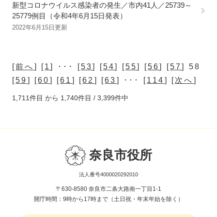
新型コロナウイルス感染者の発生／市内41人／25739～
25779例目（令和4年6月15日発表）
2022年6月15日更新
[
前へ
] [
1
] ･･･ [
53
] [
54
] [
55
] [
56
] [
57
] 58
[
59
] [
60
] [
61
] [
62
] [
63
] ･･･ [
114
] [
次へ
]
1,711件目 から 1,740件目 / 3,399件中
奈良市役所
法人番号4000020292010
〒630-8580 奈良市二条大路南一丁目1-1
開庁時間：9時から17時まで（土日祝・年末年始を除く）