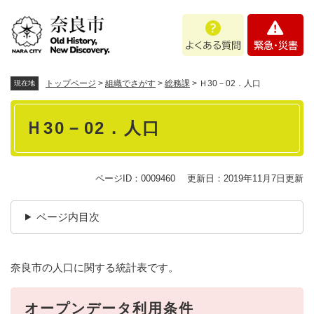
ペ
メニューを飛ばして本文へ
よ
緊
ー
く
急
ジ
あ
・
の
る
災
先
質
害
頭
トップページ
>
組織でさがす
>
総務課
>
Ｈ30－02．人口
現在地
問
で
本
す
Ｈ30－02．人口
。
文
ページID：0009460
更新日：2019年11月7日更新
ページ内目次
奈良市の人口に関する統計表です。
オープンデータ利用条件