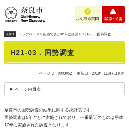
ペ
メニューを飛ばして本文へ
よ
緊
ー
く
急
ジ
あ
・
の
る
災
先
質
害
頭
トップページ
>
組織でさがす
>
総務課
>
H21-03．国勢調査
現在地
問
で
本
す
H21-03．国勢調査
。
文
ページID：0003052
更新日：2019年11月7日更新
ページ内目次
奈良市の国勢調査の結果に関する統計表です。
国勢調査は5年ごとに実施されており、一番最近のものは平成
17年に実施された調査となります。