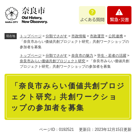
ペ
メニューを飛ばして本文へ
よ
緊
ー
く
急
ジ
あ
・
の
る
災
先
質
害
頭
トップページ
>
分類でさがす
>
市政情報
>
市政運営
>
公民連携
>
現在地
問
で
「奈良市みらい価値共創プロジェクト研究」共創ワークショップの
参加者を募集
す
。
トップページ
>
分類でさがす
>
奈良市の魅力
>
学生・若者の活躍
>
奈良市みらい価値共創プロジェクト研究
>
「奈良市みらい価値共創
プロジェクト研究」共創ワークショップの参加者を募集
本
「奈良市みらい価値共創プロジ
文
ェクト研究」共創ワークショ
ップの参加者を募集
ページID：0192521
更新日：2023年12月15日更新