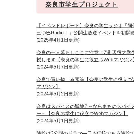
奈良市学生プロジェクト
【イベントレポート】奈良の学生ラジオ「阿
三つ巴Radio！」公開生放送イベントを初開
2025年4月1日更新
奈良の一人暮らしここに注意！7選 現役大学
授します【奈良の学生に役立つWebマガジン
2024年5月7日更新
奈良で買い物 衣類編【奈良の学生に役立つW
マガジン】
2024年5月2日更新
奈良はスパイスの聖地⁉ ～ならまちのスパイ
ー～【奈良の学生に役立つWebマガジン】
2024年5月1日更新
詩吟は2分間のドラマ—日本伝統である詩吟