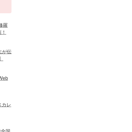
修羅
催！
生が伝
】
eb
スカレ
で全国