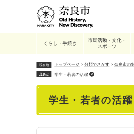
ペ
ー
ジ
の
先
頭
市民活動・文化・
で
くらし・手続き
スポーツ
す
。
トップページ
>
分類でさがす
>
奈良市の
現在地
学生・若者の活躍
足あと
本
学生・若者の活躍
文