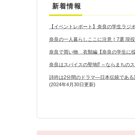
新着情報
【イベントレポート】奈良の学生ラジオ
奈良の一人暮らしここに注意！7選 現
奈良で買い物 衣類編【奈良の学生に役
奈良はスパイスの聖地⁉ ～ならまちの
詩吟は2分間のドラマ—日本伝統である
2024年4月30日更新