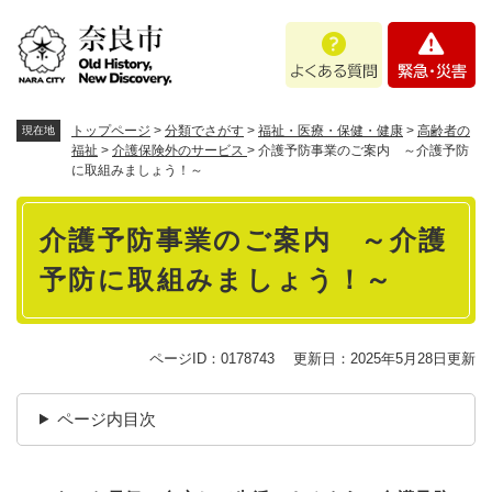
ペ
メニューを飛ばして本文へ
よ
緊
ー
く
急
ジ
あ
・
の
る
災
先
質
害
頭
トップページ
>
分類でさがす
>
福祉・医療・保健・健康
>
高齢者の
現在地
問
で
福祉
>
介護保険外のサービス
>
介護予防事業のご案内 ～介護予防
に取組みましょう！～
す
。
本
介護予防事業のご案内 ～介護
文
予防に取組みましょう！～
ページID：0178743
更新日：2025年5月28日更新
ページ内目次