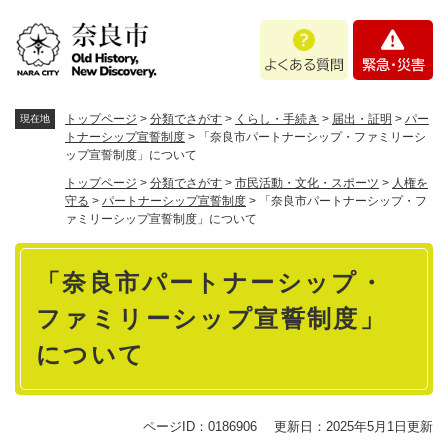
ペ
メニューを飛ばして本文へ
よ
緊
ー
く
急
ジ
あ
・
の
る
災
先
質
害
頭
トップページ
>
分類でさがす
>
くらし・手続き
>
届出・証明
>
パー
現在地
問
で
トナーシップ宣誓制度
>
「奈良市パートナーシップ・ファミリーシ
ップ宣誓制度」について
す
。
トップページ
>
分類でさがす
>
市民活動・文化・スポーツ
>
人権を
守る
>
パートナーシップ宣誓制度
>
「奈良市パートナーシップ・フ
ァミリーシップ宣誓制度」について
本
「奈良市パートナーシップ・
文
ファミリーシップ宣誓制度」
について
ページID：0186906
更新日：2025年5月1日更新