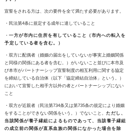
宣誓をされる方は、次の要件を全て満たす必要があります。
・民法第4条に規定する成年に達していること
・
一方が市内に住所を有していること（市内への転入を
予定している者を含む。）
・双方に配偶者（婚姻の届出をしていないが事実上婚姻関係
と同様の関係にある者を含む。）がいないこと並びに本市及
び本市がパートナーシップ宣誓制度の相互利用に関する協定
を締結している自治体（以下「協定締結自治体」という。）
において宣誓した相手方以外の者とパートナーシップにない
こと
・双方が近親者（民法第734条又は第735条の規定により婚姻
をすることができない関係をいう。）でないこと。
ただし、
当該関係が養子縁組によるものであって、当該養子縁組
の成立前の関係が直系血族の関係になかった場合を除