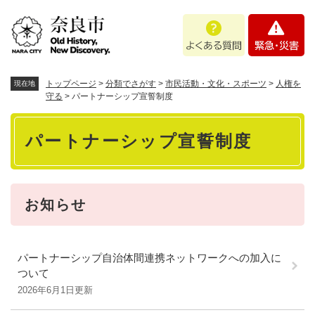
ペ
メニューを飛ばして本文へ
よ
緊
ー
く
急
ジ
あ
・
の
る
災
先
質
害
頭
トップページ
>
分類でさがす
>
市民活動・文化・スポーツ
>
人権を
現在地
問
で
守る
>
パートナーシップ宣誓制度
す
本
。
パートナーシップ宣誓制度
文
お知らせ
パートナーシップ自治体間連携ネットワークへの加入に
ついて
2026年6月1日更新