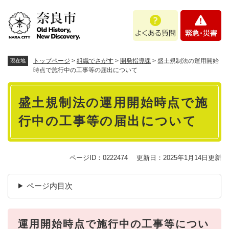
ペ
メニューを飛ばして本文へ
よ
緊
ー
く
急
ジ
あ
・
の
る
災
先
質
害
頭
トップページ
>
組織でさがす
>
開発指導課
>
盛土規制法の運用開始
現在地
問
で
時点で施行中の工事等の届出について
す
本
。
盛土規制法の運用開始時点で施
文
行中の工事等の届出について
ページID：0222474
更新日：2025年1月14日更新
ページ内目次
運用開始時点で施行中の工事等につい