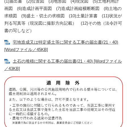
(1)届出書 (2)位置図 (3)地形図 (4)現況図 (5)土地利用計
画図 (6)造成計画平面図 (7)造成計画縦横断断図 (8)土地の
求積図 (9)盛土・切土の求積図 (10)土量計算書 (11)状況が
判る写真等（現況図に撮影方向記載） (12)その他（法令許可
書の写しなど）
宅地造成又は特定盛土等に関する工事の届出書(21・40)
[Wordファイル／45KB]
土石の堆積に関する工事の届出書(21・40) [Wordファイル
／43KB]