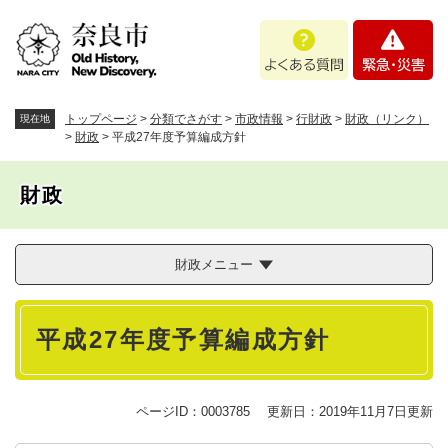
ペ
メニューを飛ばして本文へ
よ
緊
ー
く
急
ジ
あ
・
の
る
災
先
質
害
頭
トップページ
>
分類でさがす
>
市政情報
>
行財政
>
財政（リンク）
現在地
問
で
>
財政
>
平成27年度予算編成方針
す
。
財政
財政メニュー
本
平成27年度予算編成方針
文
ページID：0003785
更新日：2019年11月7日更新