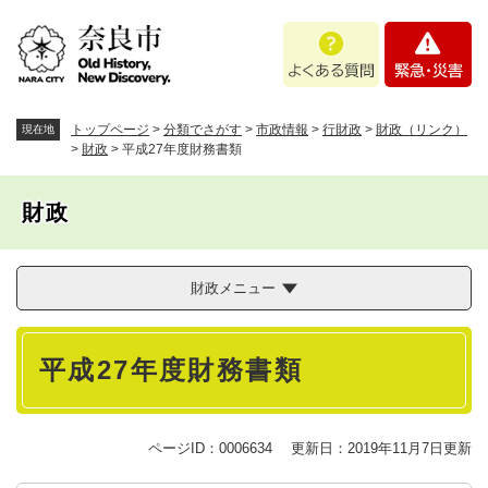
ペ
メニューを飛ばして本文へ
よ
緊
ー
く
急
ジ
あ
・
の
る
災
先
質
害
頭
トップページ
>
分類でさがす
>
市政情報
>
行財政
>
財政（リンク）
現在地
問
で
>
財政
>
平成27年度財務書類
す
。
財政
財政メニュー
本
平成27年度財務書類
文
ページID：0006634
更新日：2019年11月7日更新