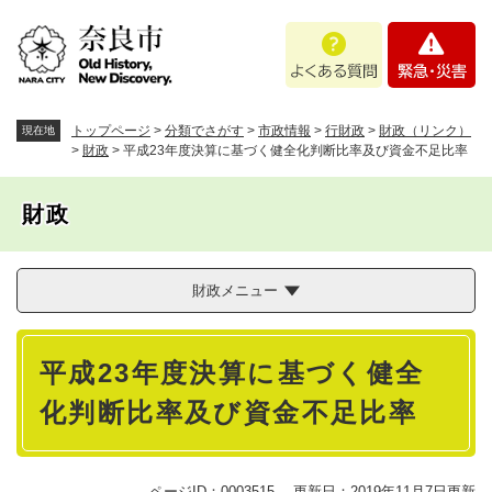
ペ
メニューを飛ばして本文へ
よ
緊
ー
く
急
ジ
あ
・
の
る
災
先
質
害
頭
トップページ
>
分類でさがす
>
市政情報
>
行財政
>
財政（リンク）
現在地
問
で
>
財政
>
平成23年度決算に基づく健全化判断比率及び資金不足比率
す
。
財政
財政メニュー
本
平成23年度決算に基づく健全
文
化判断比率及び資金不足比率
ページID：0003515
更新日：2019年11月7日更新