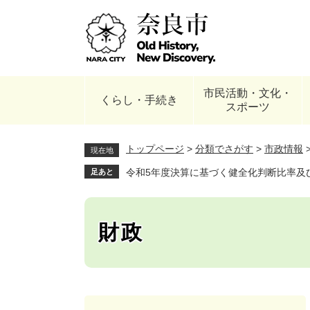
ペ
ー
ジ
の
先
頭
市民活動・文化・
で
くらし・手続き
スポーツ
す
。
トップページ
>
分類でさがす
>
市政情報
現在地
令和5年度決算に基づく健全化判断比率及
足あと
財政