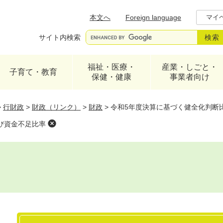
メニューを飛ばして本文へ
本文へ
Foreign language
マイ
サイト内検索
福祉・医療・
産業・しごと・
子育て・教育
保健・健康
事業者向け
>
行財政
>
財政（リンク）
>
財政
>
令和5年度決算に基づく健全化判断
び資金不足比率
本