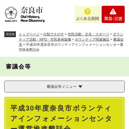
ペ
メニューを飛ばして本文へ
よ
緊
ー
く
急
ジ
あ
・
の
る
災
先
質
害
頭
トップページ
>
分類でさがす
>
市民活動・文化・スポーツ
>
ボラン
現在地
問
で
ティア活動・NPO・市民参画協働
>
ボランティア関連施設
>
審議会
等
>
平成30年度奈良市ボランティアインフォメーションセンター運
す
営推進懇話会
。
審議会等
審議会等メニュー
本
平成30年度奈良市ボランティ
文
アインフォメーションセンタ
ー運営推進懇話会