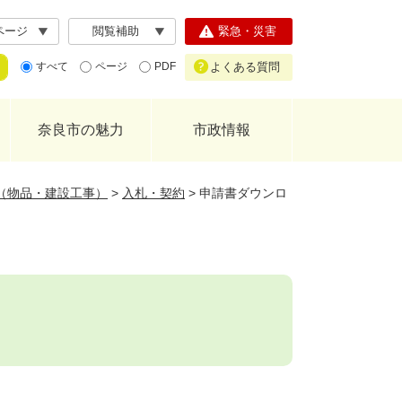
ページ
閲覧補助
緊急・災害
よくある質問
すべて
ページ
PDF
奈良市の魅力
市政情報
（物品・建設工事）
>
入札・契約
>
申請書ダウンロ