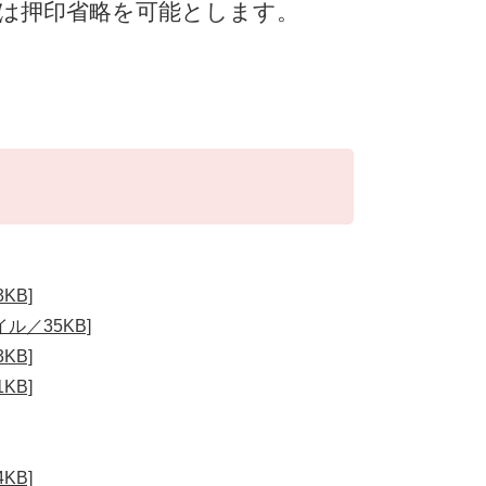
は押印省略を可能とします。
KB]
ル／35KB]
KB]
KB]
KB]