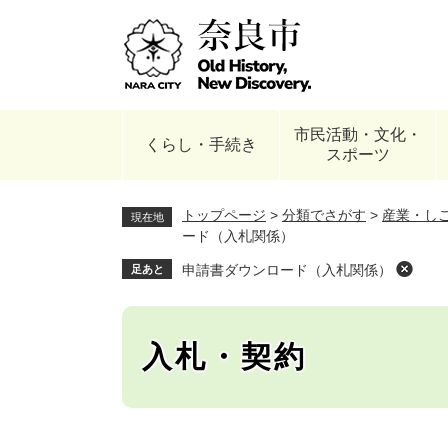
ペ
ー
ジ
の
先
頭
市民活動・文化・
で
くらし・手続き
スポーツ
す
。
トップページ
>
分類でさがす
>
産業・し
現在地
ード（入札関係）
申請書ダウンロード（入札関係）
足あと
入札・契約