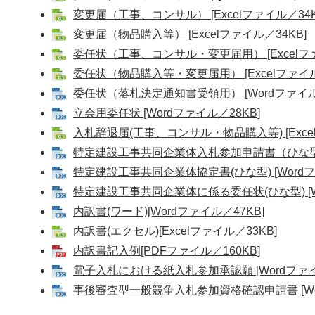
変更届（工事、コンサル） [Excelファイル／34K
変更届（物品購入等） [Excelファイル／34KB]
委任状（工事、コンサル・変更届用） [Excelファ
委任状（物品購入等・変更届用） [Excelファイル
委任状（落札決定通知書受領用） [Wordファイル／
立会用委任状 [Wordファイル／28KB]
入札辞退届(工事、コンサル・物品購入等) [Excel
特定建設工事共同企業体入札参加申請書（ひな型） 
特定建設工事共同企業体協定書(ひな型) [Wordフ
特定建設工事共同企業体に係る委任状(ひな型) [Wo
内訳書(ワード)[Wordファイル／47KB]
内訳書(エクセル)[Excelファイル／33KB]
内訳書記入例[PDFファイル／160KB]
電子入札における紙入札参加承認願 [Wordファイ
事後審査型一般競争入札参加資格確認申請書 [Wor