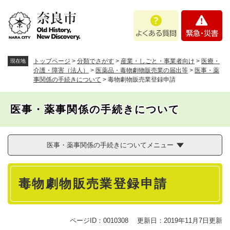
ペ
メニューを飛ばして本文へ
よ
緊
ー
く
急
ジ
あ
・
の
る
災
先
質
害
頭
トップページ
>
分類でさがす
>
産業・しごと・事業者向け
>
医療・
現在地
問
で
介護・障害（法人）
>
医薬品・毒物劇物販売業の届出等
>
医事・薬
事関係の手続きについて
>
毒物劇物販売業登録申請
す
。
医事・薬事関係の手続きについて
医事・薬事関係の手続きについてメニュー
本
毒物劇物販売業登録申請
文
ページID：0010308
更新日：2019年11月7日更新