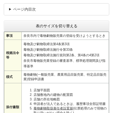
ページ内目次
表のサイズを切り替える
事項
奈良市内で毒物劇物販売業の登録を受けようとするとき
毒物及び劇物取締法第4条第3項
毒物及び劇物取締法施行令第33条
根拠法令
毒物及び劇物取締法施行規則第2条、第4条の4第2項
等
奈良市毒物販売業登録の審査基準、標準処理期間及び指
導基準
毒物劇物(一般販売業、農業用品目販売業、特定品目販売
様式
業)登録申請書
店舗平面図
店舗敷地内の建物の配置図
店舗の所在地略図
申請者が法人であるときは、履歴事項全部証明書
添付書類
毒物劇物取扱責任者設置届
(伝票処理のみで現物の
取り扱いがない場合を除く)