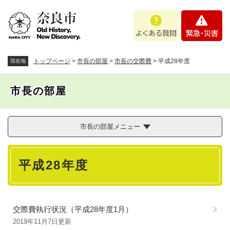
ペ
メニューを飛ばして本文へ
よ
緊
ー
く
急
ジ
あ
・
の
る
災
先
質
害
頭
トップページ
>
市長の部屋
>
市長の交際費
>
平成28年度
現在地
問
で
す
市長の部屋
。
市長の部屋メニュー
本
平成28年度
文
交際費執行状況（平成28年度1月）
2019年11月7日更新