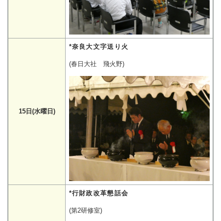
*奈良大文字送り火
(春日大社 飛火野)
15日(水曜日)
*行財政改革懇話会
(第2研修室)