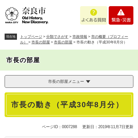
ペ
メニューを飛ばして本文へ
よ
緊
ー
く
急
ジ
あ
・
の
る
災
先
質
害
頭
トップページ
>
分類でさがす
>
市政情報
>
市の概要（プロフィー
現在地
問
で
ル）
>
市長の部屋
>
市長の部屋
>
市長の動き（平成30年8月分）
す
。
市長の部屋
市長の部屋メニュー
本
市長の動き（平成30年8月分）
文
ページID：0007288
更新日：2019年11月7日更新