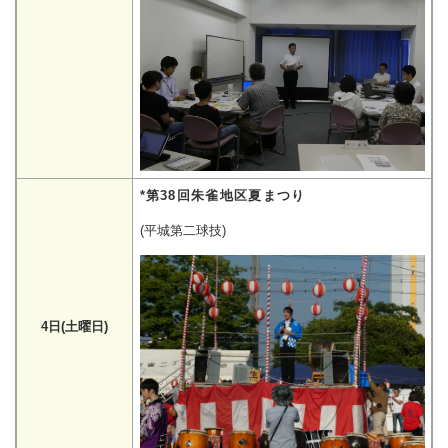
*第38回朱雀地区夏まつり
(平城第二球技)
4日(土曜日)