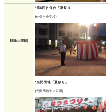
*第8回佐保台「夏祭り」
(佐保台小学校)
18日(土曜日)
*売間団地「夏祭り」
(売間団地中央公園)