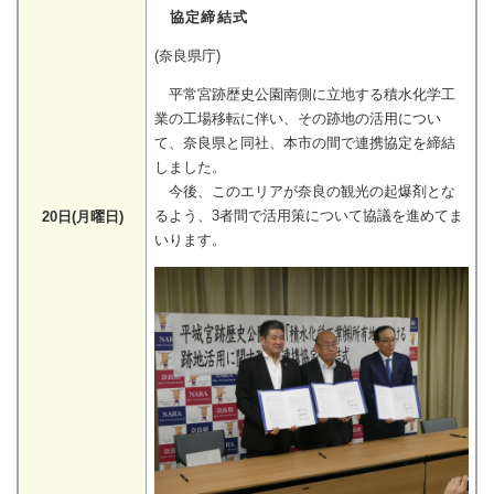
協定締結式
(奈良県庁)
平常宮跡歴史公園南側に立地する積水化学工
業の工場移転に伴い、その跡地の活用につい
て、奈良県と同社、本市の間で連携協定を締結
しました。
今後、このエリアが奈良の観光の起爆剤とな
るよう、3者間で活用策について協議を進めてま
20日(月曜日)
いります。