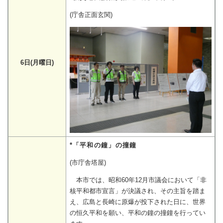
(庁舎正面玄関)
6日(月曜日)
*「平和の鐘」の撞鐘
(市庁舎塔屋)
本市では、昭和60年12月市議会において「非
核平和都市宣言」が決議され、その主旨を踏ま
え、広島と長崎に原爆が投下された日に、世界
の恒久平和を願い、平和の鐘の撞鐘を行ってい