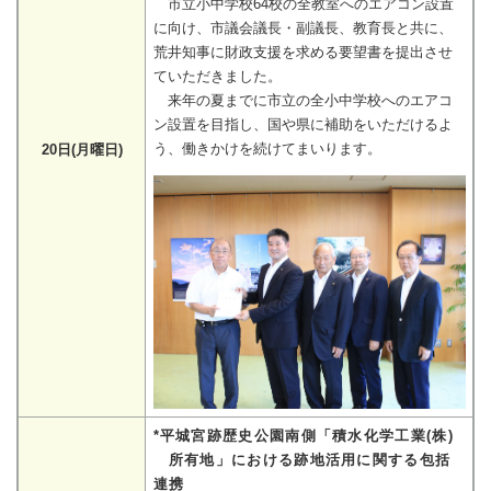
市立小中学校64校の全教室へのエアコン設置
に向け、市議会議長・副議長、教育長と共に、
荒井知事に財政支援を求める要望書を提出させ
ていただきました。
来年の夏までに市立の全小中学校へのエアコ
ン設置を目指し、国や県に補助をいただけるよ
う、働きかけを続けてまいります。
20日(月曜日)
*平城宮跡歴史公園南側「積水化学工業(株)
所有地」における跡地活用に関する包括
連携