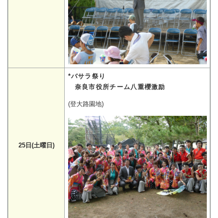
*バサラ祭り
奈良市役所チーム八重櫻激励
(登大路園地)
25日(土曜日)