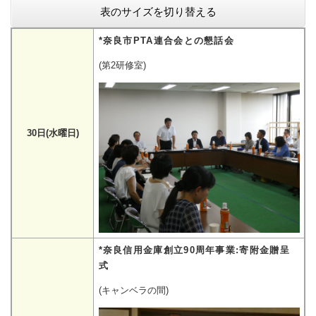
表のサイズを切り替える
*奈良市PTA連合会との懇話会
(第2研修室)
30日(水曜日)
*奈良信用金庫創立90周年事業:寄附金贈呈
式
(キャンベラの間)