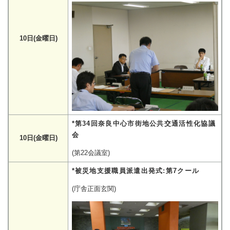
10日(金曜日)
*第34回奈良中心市街地公共交通活性化協議
会
10日(金曜日)
(第22会議室)
*被災地支援職員派遣出発式:第7クール
(庁舎正面玄関)