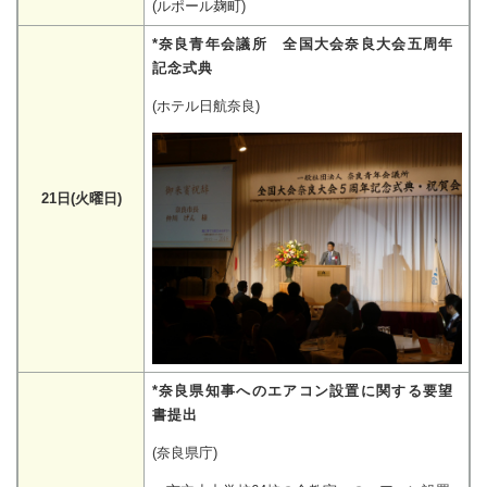
(ルポール麹町)
*奈良青年会議所 全国大会奈良大会五周年
記念式典
(ホテル日航奈良)
21日(火曜日)
*奈良県知事へのエアコン設置に関する要望
書提出
(奈良県庁)