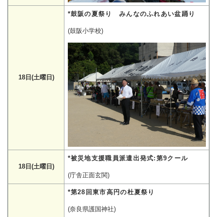
*鼓阪の夏祭り みんなのふれあい盆踊り
(鼓阪小学校)
18日(土曜日)
*被災地支援職員派遣出発式:第9クール
18日(土曜日)
(庁舎正面玄関)
*第28回東市高円の杜夏祭り
(奈良県護国神社)