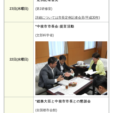
23日(木曜日)
(第1研修室)
詳細については市長定例記者会見(平成30年)
*中核市市長会:提言活動
(文部科学省)
22日(水曜日)
*総務大臣と中核市市長との懇談会
(全国都市会館)