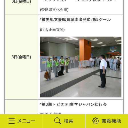
3日(金曜日)
(奈良県文化会館)
*被災地支援職員派遣出発式:第5クール
(庁舎正面玄関)
3日(金曜日)
*第3期トビタテ!留学ジャパン壮行会
(第21会議室)
検
閲
地元企業や大学、国などの支援をいただいて