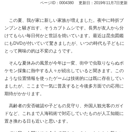
ページID：0004380
更新日：2019年11月7日更新
この夏、我が家に新しい家族が増えました。夜中に時折ブ
ンブンと騒ぎ出す、そうカブトムシです。長男が友人から分
けてもらい毎日何かと世話を焼いています。最近は昆虫図鑑
にもDVDが付いていて驚きましたが、いつの時代も子どもに
とって興味の的は不変のようです。
そんな夏休みの風景が今年は一変、街中で虫取りならぬポ
ケモン採集に熱中する人々が続出していると聞きます。この
ような位置情報を使ったゲームは技術的には既に存在してい
ましたが、ここまで一気に普及すると今後多方面での応用に
期待がかかります。
高齢者の安否確認や子どもの見守り、外国人観光客のガイ
ドなど、これまで人海戦術で対応していたものが人工知能に
置き換わる日も近いと思います。