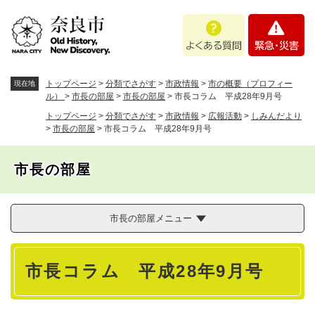
ペ
メニューを飛ばして本文へ
よ
緊
ー
く
急
ジ
あ
・
の
る
災
先
質
害
頭
トップページ
>
分類でさがす
>
市政情報
>
市の概要（プロフィー
現在地
問
で
ル）
>
市長の部屋
>
市長の部屋
>
市長コラム 平成28年9月号
す
トップページ
>
分類でさがす
>
市政情報
>
広報活動
>
しみんだより
。
>
市長の部屋
>
市長コラム 平成28年9月号
市長の部屋
市長の部屋メニュー
本
市長コラム 平成28年9月号
文