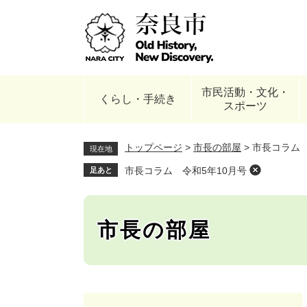
ペ
ー
ジ
の
先
頭
市民活動・文化・
で
くらし・手続き
スポーツ
す
。
トップページ
>
市長の部屋
>
市長コラム 
現在地
市長コラム 令和5年10月号
足あと
市長の部屋