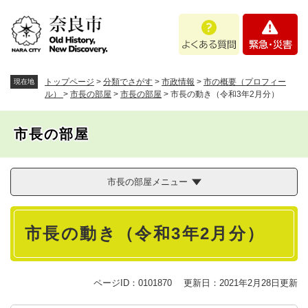
ペ
メニューを飛ばして本文へ
よ
緊
ー
く
急
ジ
あ
・
の
る
災
先
質
害
頭
トップページ
>
分類でさがす
>
市政情報
>
市の概要（プロフィー
現在地
問
で
ル）
>
市長の部屋
>
市長の部屋
>
市長の動き（令和3年2月分）
す
。
市長の部屋
市長の部屋メニュー
本
市長の動き（令和3年2月分）
文
ページID：0101870
更新日：2021年2月28日更新