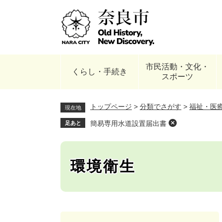
ペ
ー
ジ
の
先
頭
市民活動・文化・
で
くらし・手続き
スポーツ
す
。
トップページ
>
分類でさがす
>
福祉・医
現在地
簡易専用水道設置届出書
足あと
環境衛生