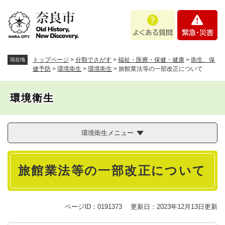
ペ
メニューを飛ばして本文へ
よ
緊
ー
く
急
ジ
あ
・
の
る
災
先
質
害
頭
トップページ
>
分類でさがす
>
福祉・医療・保健・健康
>
衛生、保
現在地
問
で
健予防
>
環境衛生
>
環境衛生
>
旅館業法等の一部改正について
す
。
環境衛生
環境衛生メニュー
本
旅館業法等の一部改正について
文
ページID：0191373
更新日：2023年12月13日更新