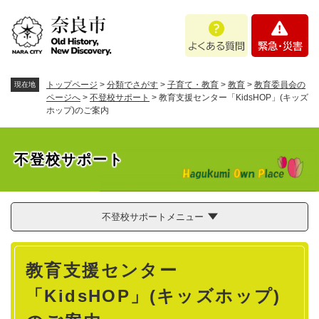
ペ
メニューを飛ばして本文へ
よ
緊
ー
く
急
ジ
あ
・
の
る
災
先
質
害
頭
トップページ
>
分類でさがす
>
子育て・教育
>
教育
>
教育委員会の
現在地
問
で
ページへ
>
不登校サポート
>
教育支援センター「KidsHOP」(キッズ
ホップ)のご案内
す
。
不登校サポート
不登校サポートメニュー
本
教育支援センター
文
「KidsHOP」(キッズホップ)