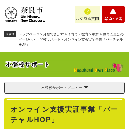
ペ
メニューを飛ばして本文へ
よ
緊
ー
く
急
ジ
あ
・
の
る
災
先
質
害
頭
トップページ
>
分類でさがす
>
子育て・教育
>
教育
>
教育委員会の
現在地
問
で
ページへ
>
不登校サポート
>
オンライン支援実証事業「バーチャル
HOP」
す
。
不登校サポート
不登校サポートメニュー
本
オンライン支援実証事業「バー
文
チャルHOP」