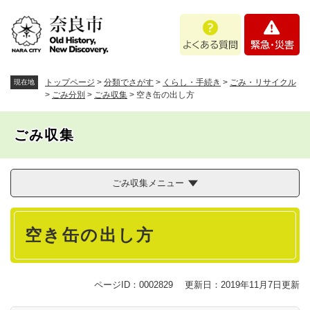
ペ
メニューを飛ばして本文へ
よ
緊
ー
く
急
ジ
あ
・
の
る
災
先
質
害
頭
トップページ
>
分類でさがす
>
くらし・手続き
>
ごみ・リサイクル
現在地
問
で
>
ごみ分別
>
ごみ収集
>
空き缶の出し方
す
。
ごみ収集
ごみ収集メニュー
本
空き缶の出し方
文
ページID：0002829
更新日：2019年11月7日更新