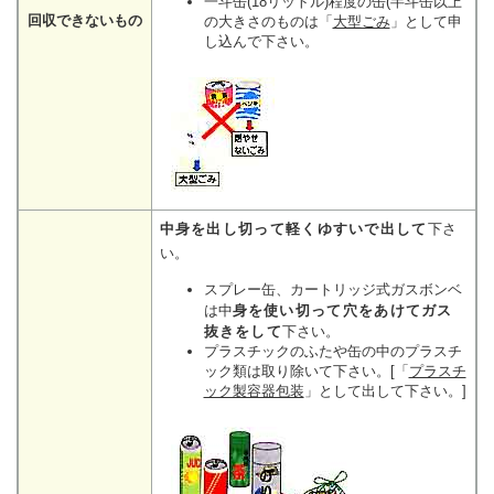
一斗缶(18リットル)程度の缶(半斗缶以上
回収できないもの
の大きさのものは「
大型ごみ
」として申
し込んで下さい。
中身を出し切って軽くゆすいで出して
下さ
い。
スプレー缶、カートリッジ式ガスボンベ
は中
身を使い切って穴をあけてガス
抜きをして
下さい。
プラスチックのふたや缶の中のプラスチ
ック類は取り除いて下さい。[「
プラスチ
ック製容器包装
」として出して下さい。]