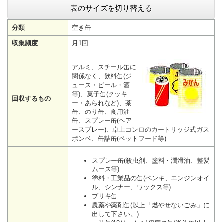
表のサイズを切り替える
分類
空き缶
収集頻度
月1回
アルミ、スチール缶に
関係なく、飲料缶(ジ
ュース・ビール・酒
等)、菓子缶(クッキ
回収するもの
ー・あられなど)、茶
缶、のり缶、食用油
缶、スプレー缶(ヘア
ースプレー)、卓上コンロのカートリッジ式ガス
ボンベ、缶詰缶(ペットフード等)
スプレー缶(殺虫剤、塗料・潤滑油、整髪
ムース等)
塗料・工業品の缶(ペンキ、エンジンオイ
ル、シンナー、ワックス等)
ブリキ缶
農薬や薬剤缶(以上「
燃やせないごみ
」に
出して下さい。)