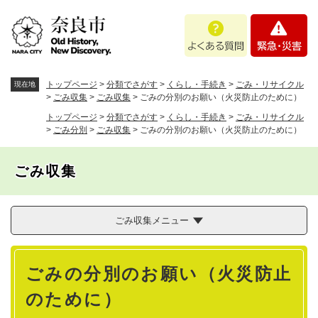
ペ
メニューを飛ばして本文へ
よ
緊
ー
く
急
ジ
あ
・
の
る
災
先
質
害
頭
トップページ
>
分類でさがす
>
くらし・手続き
>
ごみ・リサイクル
現在地
問
で
>
ごみ収集
>
ごみ収集
>
ごみの分別のお願い（火災防止のために）
す
トップページ
>
分類でさがす
>
くらし・手続き
>
ごみ・リサイクル
。
>
ごみ分別
>
ごみ収集
>
ごみの分別のお願い（火災防止のために）
ごみ収集
ごみ収集メニュー
本
ごみの分別のお願い（火災防止
文
のために）