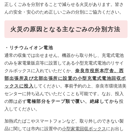
正しくごみを分別することで減らせる火災があります。皆さ
んの安全・安心のため正しいごみの分別にご協力ください。
火災の原因となる主なごみの分別方法
・リチウムイオン電池
通常の収集では出せません。機器から取り外し、充電式電池
のみを家電量販店等に設置してある小型充電式電池のリサイ
クルボックスに入れていただくか、
奈良市役所本庁舎、西
部出張所及び北部出張所に設置の小型充電式電池回収ボ
ックスに投入
してください。事前予約の上、奈良市環境清美
センターに持ち込んでいただくことも可能です。なお、投入
の際は必ず
電極部分をテープ類で覆い、絶縁してから
投
入してください。
加熱式たばこやスマートフォンなど、取り外しのできない製
品に関しては市内に設置中の
小型家電回収ボックス
にお出し