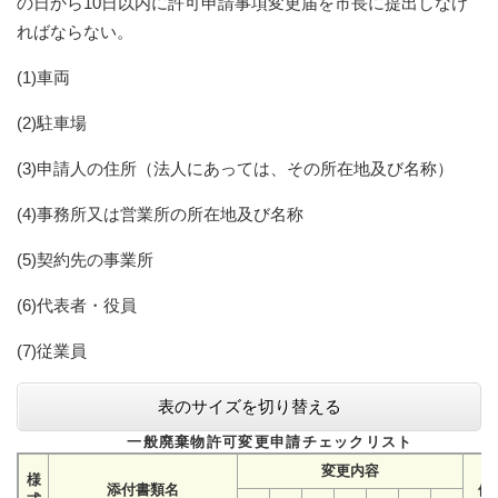
の日から10日以内に許可申請事項変更届を市長に提出しなけ
ればならない。
(1)車両
(2)駐車場
(3)申請人の住所（法人にあっては、その所在地及び名称）
(4)事務所又は営業所の所在地及び名称
(5)契約先の事業所
(6)代表者・役員
(7)従業員
表のサイズを切り替える
一般廃棄物許可変更申請チェックリスト
変更内容
様
添付書類名
備