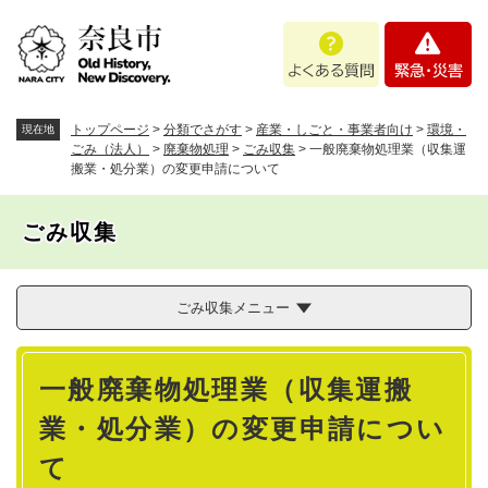
ペ
メニューを飛ばして本文へ
よ
緊
ー
く
急
ジ
あ
・
の
る
災
先
質
害
頭
トップページ
>
分類でさがす
>
産業・しごと・事業者向け
>
環境・
現在地
問
で
ごみ（法人）
>
廃棄物処理
>
ごみ収集
>
一般廃棄物処理業（収集運
搬業・処分業）の変更申請について
す
。
ごみ収集
ごみ収集メニュー
本
一般廃棄物処理業（収集運搬
文
業・処分業）の変更申請につい
て