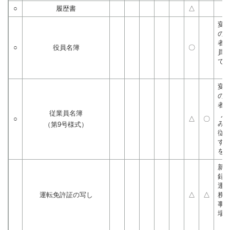
○
履歴書
△
変
の
者
○
役員名簿
〇
員
て
変
の
者
従業員名簿
人
○
△
〇
み
（第9号様式）
従
す
を
新
録
運
運転免許証の写し
△
△
務
事
場