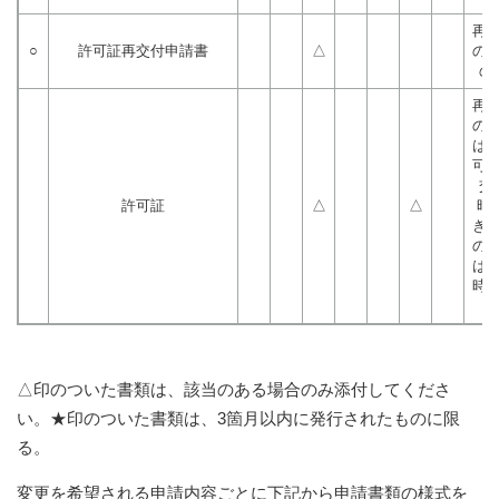
再
○
許可証再交付申請書
△
の
の
再
の
は
可
交
許可証
△
△
時/
き
の
は
時
△印のついた書類は、該当のある場合のみ添付してくださ
い。★印のついた書類は、3箇月以内に発行されたものに限
る。
変更を希望される申請内容ごとに下記から申請書類の様式を