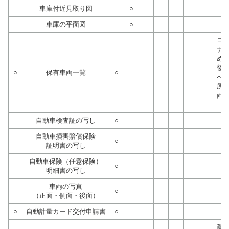
車庫付近見取り図
○
車庫の平面図
○
コ
ナ
め
後
○
保有車両一覧
○
べ
所
両
自動車検査証の写し
○
自動車損害賠償保険
○
証明書の写し
自動車保険（任意保険）
○
明細書の写し
車両の写真
○
（正面・側面・後面）
○
自動計量カード交付申請書
○
新