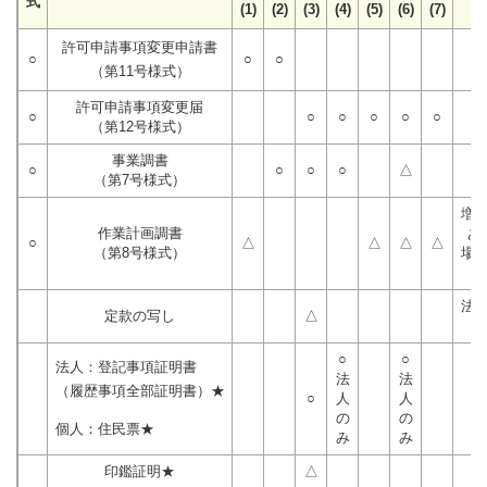
式
(1)
(2)
(3)
(4)
(5)
(6)
(7)
許可申請事項変更申請書
○
○
○
（第11号様式）
許可申請事項変更届
○
○
○
○
○
○
（第12号様式）
事業調書
○
○
○
○
△
（第7号様式）
増
作業計画調書
あ
○
△
△
△
△
（第8号様式）
場
法
定款の写し
△
○
○
法人：登記事項証明書
法
法
（履歴事項全部証明書）★
○
人
人
の
の
個人：住民票★
み
み
印鑑証明★
△