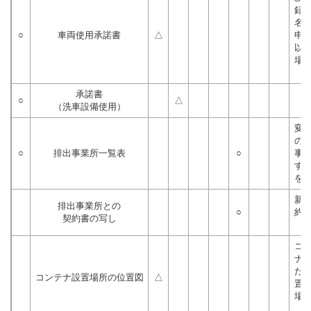
録
名
○
車両使用承諾書
△
申
以
場
承諾書
○
△
（洗車設備使用）
変
の
○
排出事業所一覧表
○
事
す
を
新
排出事業所との
○
約
契約書の写し
コ
ナ
た
コンテナ設置場所の位置図
△
置
場