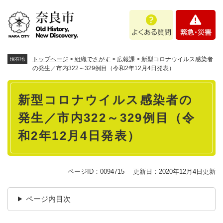
ペ
メニューを飛ばして本文へ
よ
緊
ー
く
急
ジ
あ
・
の
る
災
先
質
害
頭
トップページ
>
組織でさがす
>
広報課
>
新型コロナウイルス感染者
現在地
問
で
の発生／市内322～329例目（令和2年12月4日発表）
す
本
。
新型コロナウイルス感染者の
文
発生／市内322～329例目（令
和2年12月4日発表）
ページID：0094715
更新日：2020年12月4日更新
ページ内目次