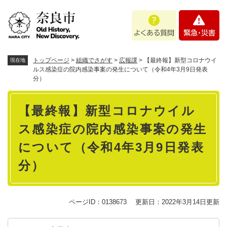
ペ
メニューを飛ばして本文へ
よ
緊
ー
く
急
ジ
あ
・
の
る
災
先
質
害
頭
トップページ
>
組織でさがす
>
広報課
>
【最終報】新型コロナウイ
現在地
問
で
ルス感染症の院内感染事案の発生について（令和4年3月9日発表
分）
す
。
本
【最終報】新型コロナウイル
文
ス感染症の院内感染事案の発生
について（令和4年3月9日発表
分）
ページID：0138673
更新日：2022年3月14日更新