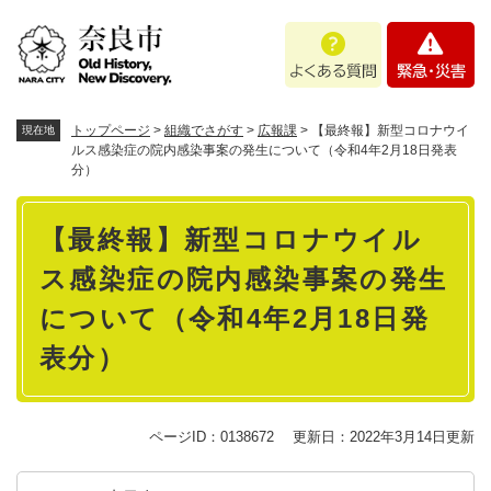
ペ
メニューを飛ばして本文へ
よ
緊
ー
く
急
ジ
あ
・
の
る
災
先
質
害
頭
トップページ
>
組織でさがす
>
広報課
>
【最終報】新型コロナウイ
現在地
問
で
ルス感染症の院内感染事案の発生について（令和4年2月18日発表
分）
す
。
本
【最終報】新型コロナウイル
文
ス感染症の院内感染事案の発生
について（令和4年2月18日発
表分）
ページID：0138672
更新日：2022年3月14日更新