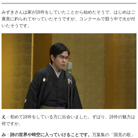
みずきさんは家が詩吟をしていたことから始めたそうで、はじめはご
褒美に釣られてやっていたそうですが、コンクールで競う中で火が付
いたそうです。
え
：初めて詩吟をしている方に出会いました。ずばり、詩吟の魅力は
何ですか。
み
：
詩の世界や時空に入っていけることです。
万葉集の「国見の歌」