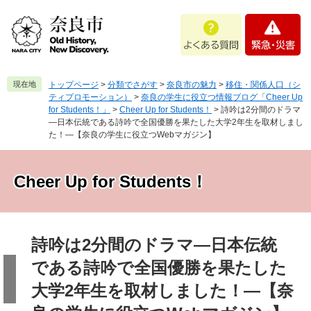
ペ
メ
よ
緊
ー
ニ
く
急
ジ
ュ
あ
・
の
ー
る
災
先
を
質
害
頭
飛
現在地
トップページ
>
分類でさがす
>
奈良市の魅力
>
移住・関係人口（シ
問
で
ば
ティプロモーション）
>
奈良の学生に役立つ情報ブログ「Cheer Up
す
し
for Students！」
>
Cheer Up for Students！
>
詩吟は2分間のドラマ
—日本伝統である詩吟で全国優勝を果たした大学2年生を取材しまし
。
て
た！—【奈良の学生に役立つWebマガジン】
本
文
へ
Cheer Up for Students！
本
文
詩吟は2分間のドラマ—日本伝統
である詩吟で全国優勝を果たした
大学2年生を取材しました！—【奈