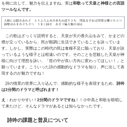
を例に出して、魅力を伝えますね。実は
和歌って天皇と神様との言語
ツールなんです。
この歌はざっくり説明すると、天皇が天の香久山をみて、かまどの
煙が立っているから、民が順調に生活できていることを詠っていま
す。しかし、実際はこの時代の民は食糧不足に陥っており、天皇が詠
っているような様子とは程遠いのです。そのことを悲観した天皇が神
様に向けて理想を詠い、「世の中が良い方向に変わってほしい！」と
願っています。こういった詩の感動的なドラマを知り、声に出して表
現するのが魅力ですね！
詩の情景の世界に入り込んで、感動的な様子を表現するため、
詩吟
は2分間のドラマと呼ばれます！
え
：わかりやすい！
2分間のドラマですね
！！小中高と和歌を暗唱し
て来たけど、そんなドラマがあるとは知らなかったです。
詩吟の課題と普及について