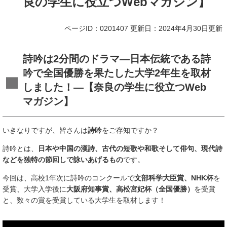
良の学生に役立つWebマガジン】
ページID：0201407
更新日：2024年4月30日更新
詩吟は2分間のドラマ—日本伝統である詩
吟で全国優勝を果たした大学2年生を取材
しました！—
【奈良の学生に役立つWeb
マガジン】​
いきなりですが、皆さんは
詩吟
をご存知ですか？
詩吟とは、
日本や中国の漢詩、古代の短歌や和歌そして俳句、現代詩
などを独特の節回しで詠いあげるもの
です。
今回は、高校1年次に詩吟のコンクールで
文部科学大臣賞、NHK杯
を
受賞、大学入学後に
大阪府知事賞、高松宮妃杯（全国優勝）
を受賞
と、数々の賞を受賞している大学生を取材します！