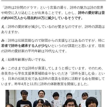
「詩吟は2分間のドラマ」という言葉の通り、詩吟の魅力は詩の世界
や時空に入り込むことが出来ることです。しかし、
詩吟の愛好家は昔
の約300万人から現在約10万に減少しているそうです。
え
：詩吟の愛好家が減少しているのが驚きなのですが、詩吟の課題は
ありますか。
み
：詩吟は伝統芸能なので財団からの支援などはあるのですが、特に
若者で詩吟を継承する人が少ない
というのが課題だと思います。現在
の詩吟の愛好家の平均年齢は70代なんです。
え
：結構年齢層が高いですね。
み
：このままでは詩吟が衰退してしまうと感じています。そのため、
奈良市から学生支援事業補助金※をいただき「詩吟を楽しむ会」とい
う、日本の伝統文化である詩吟の普及を目的に活動する会を開催して
います。昨年4月と11月に詩吟の体験教室を開催しました。