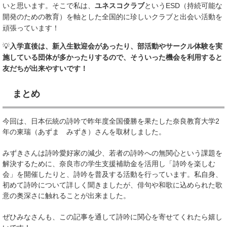
いと思います。そこで私は、
ユネスコクラブ
というESD（持続可能な
開発のための教育）を軸とした全国的に珍しいクラブと出会い活動を
頑張っています！
💡
入学直後は、新入生歓迎会があったり、部活動やサークル体験を実
施している団体が多かったりするので、そういった機会を利用すると
友だちが出来やすいです！
まとめ
今回は、日本伝統の詩吟で昨年度全国優勝を果たした奈良教育大学2
年の東瑞（あずま みずき）さんを取材しました。
みずきさんは詩吟愛好家の減少、若者の詩吟への無関心という課題を
解決するために、奈良市の学生支援補助金を活用し「詩吟を楽しむ
会」を開催したりと、詩吟を普及する活動を行っています。私自身、
初めて詩吟について詳しく聞きましたが、俳句や和歌に込められた歌
意の奥深さに触れることが出来ました。
ぜひみなさんも、この記事を通して詩吟に関心を寄せてくれたら嬉し